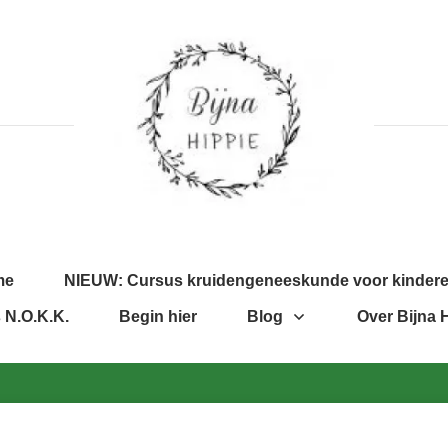
me
NIEUW: Cursus kruidengeneeskunde voor kinder
 N.O.K.K.
Begin hier
Blog
Over Bijna 