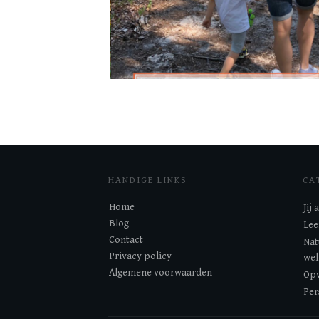
HANDIGE LINKS
CA
Home
Jij
Blog
Lee
Contact
Nat
Privacy policy
wel
Algemene voorwaarden
Opv
Per