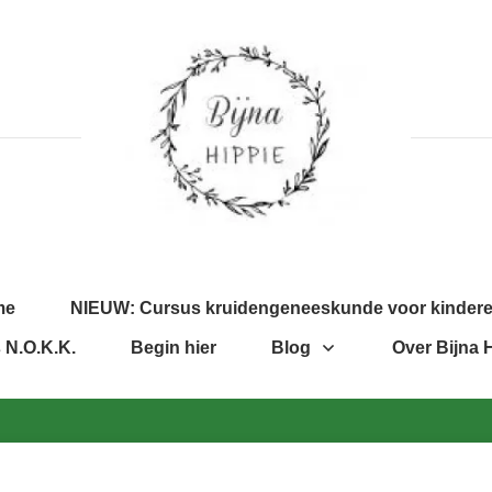
me
NIEUW: Cursus kruidengeneeskunde voor kinder
 N.O.K.K.
Begin hier
Blog
Over Bijna 