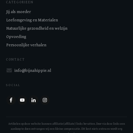
CATEGORIEEN
Jij als moeder
Leefomgeving en Materialen
Natuurlijke gezondheid en welzijn
Opvoeding
Persoonlijke verhalen
CONTACT
info@bijnahippie.nl
SOCIAL
Artikelen op deze website kunnen affiliatie(affiliate) links bevatten. Door via deze links een
aankoop te doen ontvangen wij een kleine compensatie. Dit kost niets extra en wordt erg