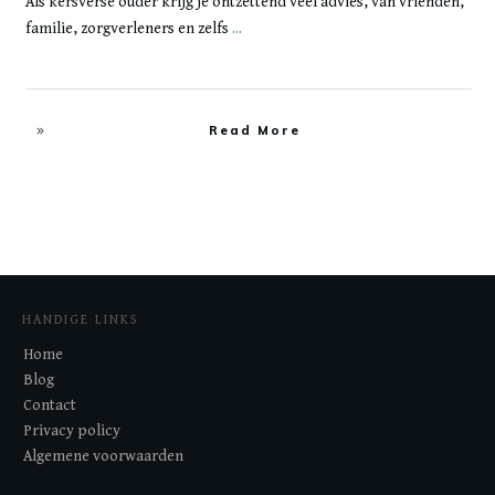
Als kersverse ouder krijg je ontzettend veel advies, van vrienden,
familie, zorgverleners en zelfs
...
Read More
HANDIGE LINKS
Home
Blog
Contact
Privacy policy
Algemene voorwaarden