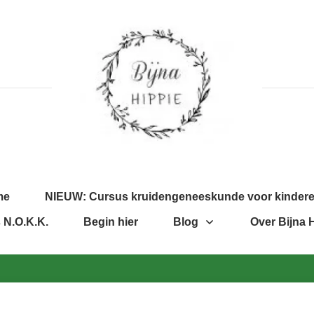
me
NIEUW: Cursus kruidengeneeskunde voor kinder
 N.O.K.K.
Begin hier
Blog
Over Bijna 