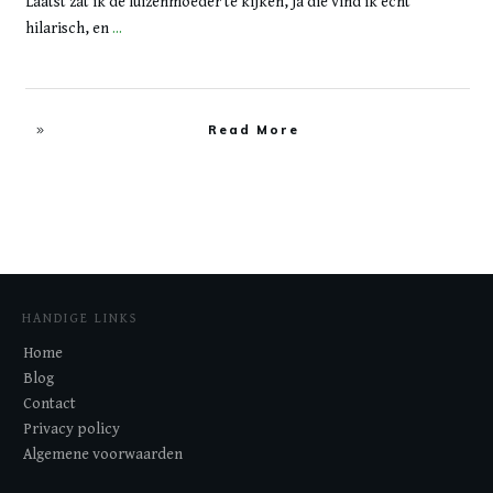
Laatst zat ik de luizenmoeder te kijken, ja die vind ik echt
hilarisch, en
...
Read More
HANDIGE LINKS
Home
Blog
Contact
Privacy policy
Algemene voorwaarden