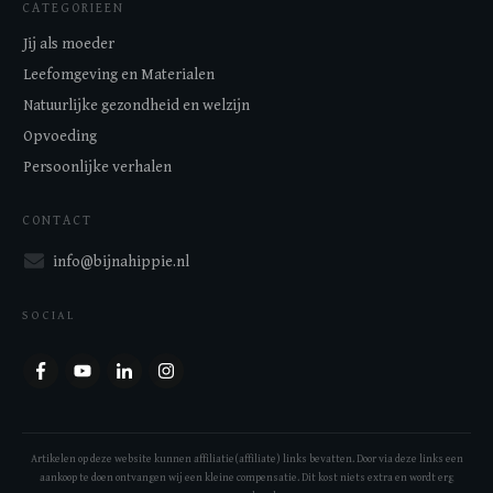
CATEGORIEEN
Jij als moeder
Leefomgeving en Materialen
Natuurlijke gezondheid en welzijn
Opvoeding
Persoonlijke verhalen
CONTACT
info@bijnahippie.nl
SOCIAL
Artikelen op deze website kunnen affiliatie(affiliate) links bevatten. Door via deze links een
aankoop te doen ontvangen wij een kleine compensatie. Dit kost niets extra en wordt erg