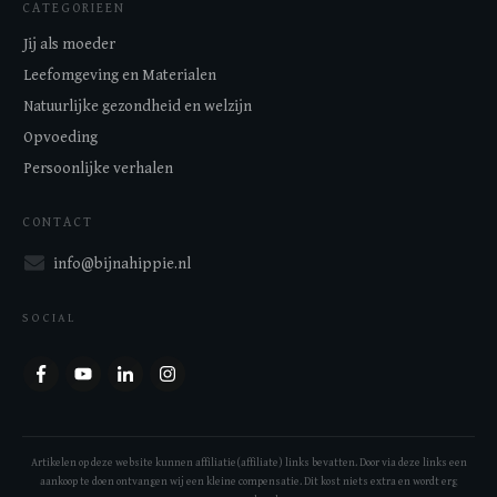
CATEGORIEEN
Jij als moeder
Leefomgeving en Materialen
Natuurlijke gezondheid en welzijn
Opvoeding
Persoonlijke verhalen
CONTACT
info@bijnahippie.nl
SOCIAL
Artikelen op deze website kunnen affiliatie(affiliate) links bevatten. Door via deze links een
aankoop te doen ontvangen wij een kleine compensatie. Dit kost niets extra en wordt erg