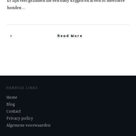
Er zijn veel gezinnen die een baby krijgen en al één of meerdere
honden
...
Read More
HANDIGE LINKS
Home
Blog
Contact
Privacy policy
Algemene voorwaarden