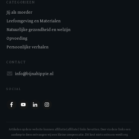
CATEGORIEEN
Jij als moeder
Leefomgeving en Materialen
Natuurlijke gezondheid en welzijn
Opvoeding
Persoonlijke verhalen
CONTACT
info@bijnahippie.nl
SOCIAL
Artikelen op deze website kunnen affiliatie(affiliate) links bevatten. Door via deze links een
aankoop te doen ontvangen wij een kleine compensatie. Dit kost niets extra en wordt erg