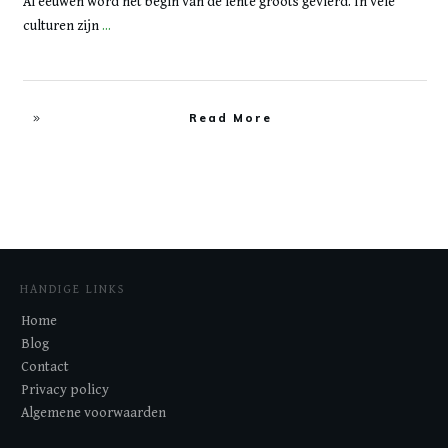
Al eeuwen word het begin van de lente groots gevierd. In vele
culturen zijn
...
Read More
HANDIGE LINKS
Home
Blog
Contact
Privacy policy
Algemene voorwaarden