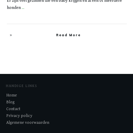
Er zijn veel gezinnen die een baby krijgen en al één of meerdere
honden
...
Read More
HANDIGE LINKS
Home
Blog
Contact
Privacy policy
Algemene voorwaarden