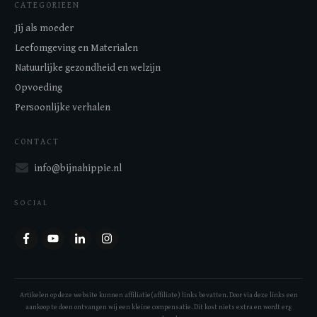
CATEGORIEEN
Jij als moeder
Leefomgeving en Materialen
Natuurlijke gezondheid en welzijn
Opvoeding
Persoonlijke verhalen
CONTACT
info@bijnahippie.nl
SOCIAL
Artikelen op deze website kunnen affiliatie(affiliate) links bevatten. Door via deze links een
aankoop te doen ontvangen wij een kleine compensatie. Dit kost niets extra en wordt erg