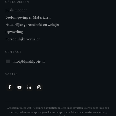
CATEGORIEEN
Jij als moeder
Leefomgeving en Materialen
Natuurlijke gezondheid en welzijn
Opvoeding
Persoonlijke verhalen
CONTACT
info@bijnahippie.nl
SOCIAL
Artikelen op deze website kunnen affiliatie(affiliate) links bevatten. Door via deze links een
aankoop te doen ontvangen wij een kleine compensatie. Dit kost niets extra en wordt erg