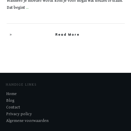
Wanneer je moeder wordt kom je voor nogal wat keuzes te staan.
Dat begint
...
Read More
HANDIGE LINKS
Home
Blog
Contact
Privacy policy
Algemene voorwaarden