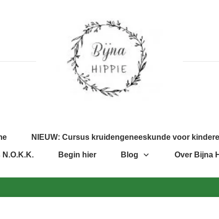
me
NIEUW: Cursus kruidengeneeskunde voor kinder
 N.O.K.K.
Begin hier
Blog
Over Bijna 