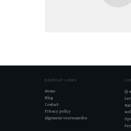
HANDIGE LINKS
CA
Home
Jij
Blog
Lee
Contact
Nat
Privacy policy
wel
Algemene voorwaarden
Opv
Per