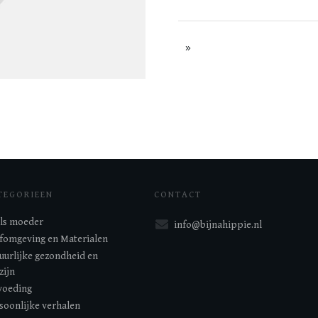
TEGORIEEN
CONTACT
 als moeder
info@bijnahippie.nl
fomgeving en Materialen
uurlijke gezondheid en
zijn
oeding
soonlijke verhalen