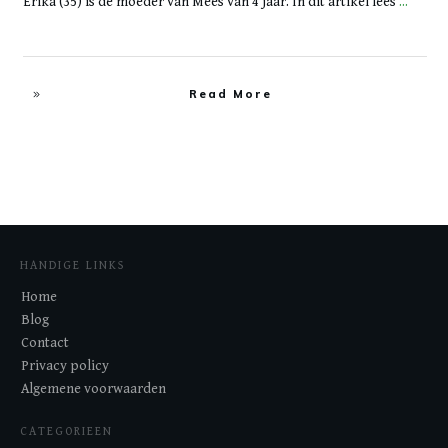
Erika (35) is de moeder van Mees van 4 jaar. In dit artikel lees
...
Read More
HANDIGE LINKS
Home
Blog
Contact
Privacy policy
Algemene voorwaarden
CATEGORIEEN