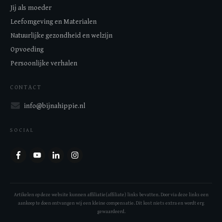
Jij als moeder
Leefomgeving en Materialen
Natuurlijke gezondheid en welzijn
Opvoeding
Persoonlijke verhalen
CONTACT
info@bijnahippie.nl
SOCIAL
Artikelen op deze website kunnen affiliatie(affiliate) links bevatten. Door via deze links een
aankoop te doen ontvangen wij een kleine compensatie. Dit kost niets extra en wordt erg
gewaardeerd.