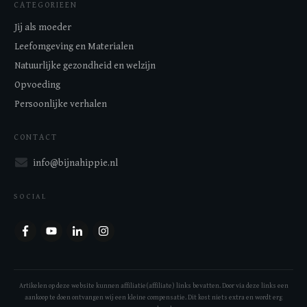
CATEGORIEEN
Jij als moeder
Leefomgeving en Materialen
Natuurlijke gezondheid en welzijn
Opvoeding
Persoonlijke verhalen
CONTACT
info@bijnahippie.nl
SOCIAL
Artikelen op deze website kunnen affiliatie(affiliate) links bevatten. Door via deze links een
aankoop te doen ontvangen wij een kleine compensatie. Dit kost niets extra en wordt erg