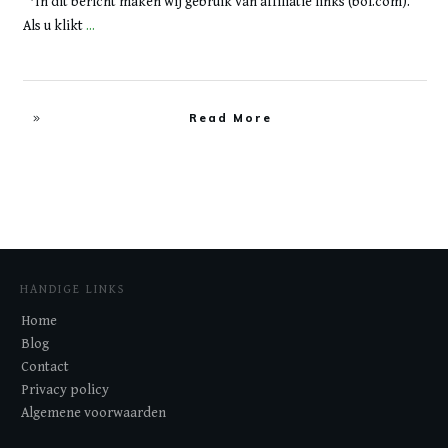
*In dit bericht maken wij gebruik van affiliatie links (bol.com).
Als u klikt
...
Read More
HANDIGE LINKS
Home
Blog
Contact
Privacy policy
Algemene voorwaarden