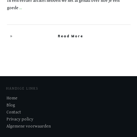
In een eerder artikel hebben we het al gehad over hoe je een
goede
...
Read More
HANDIGE LINKS
Home
Blog
Contact
Privacy policy
Algemene voorwaarden