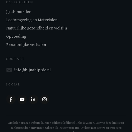
CATEGORIEEN
Jij als moeder
Leefomgeving en Materialen
Natuurlijke gezondheid en welzijn
Opvoeding
Persoonlijke verhalen
CONTACT
info@bijnahippie.nl
SOCIAL
Artikelen op deze website kunnen affiliatie(affiliate) links bevatten. Door via deze links een
aankoop te doen ontvangen wij een kleine compensatie. Dit kost niets extra en wordt erg