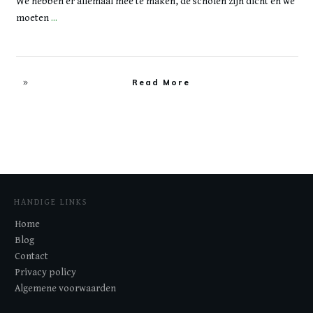
We hebben er allemaal mee te maken, de scholen zijn dicht en we
moeten
...
Read More
HANDIGE LINKS
Home
Blog
Contact
Privacy policy
Algemene voorwaarden