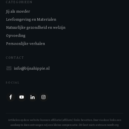
CATEGORIEEN
Jij als moeder
Leefomgeving en Materialen
Natuurlijke gezondheid en welzijn
Opvoeding
Persoonlijke verhalen
CONTACT
info@bijnahippie.nl
SOCIAL
Artikelen op deze website kunnen affiliatie(affiliate) links bevatten. Door via deze links een
aankoop te doen ontvangen wij een kleine compensatie. Dit kost niets extra en wordt erg