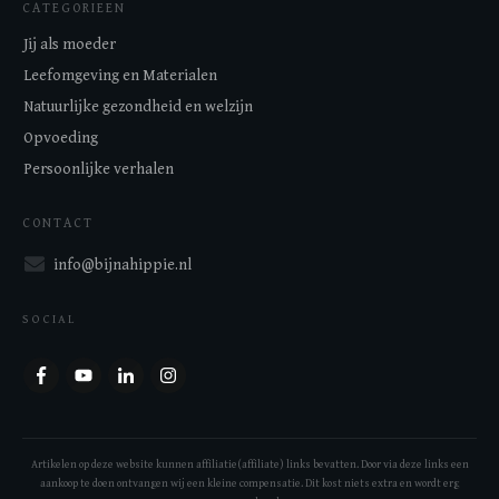
CATEGORIEEN
Jij als moeder
Leefomgeving en Materialen
Natuurlijke gezondheid en welzijn
Opvoeding
Persoonlijke verhalen
CONTACT
info@bijnahippie.nl
SOCIAL
Artikelen op deze website kunnen affiliatie(affiliate) links bevatten. Door via deze links een
aankoop te doen ontvangen wij een kleine compensatie. Dit kost niets extra en wordt erg