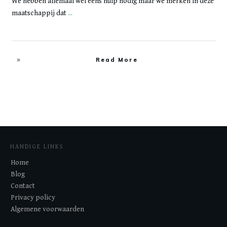
We hebben allemaal wel eens hulp nodig maar we merken in deze
maatschappij dat
...
Read More
HANDIGE LINKS
Home
Blog
Contact
Privacy policy
Algemene voorwaarden