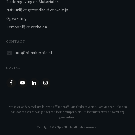
Leefomgeving en Materialen
Natuurlijke gezondheid en welzijn
Opvoeding
Persoonlijke verhalen
CONTACT
info@bijnahippie.nl
SOCIAL
Artikelen op deze website kunnen affiliatie(affiliate) links bevatten. Door via deze links een
aankoop te doen ontvangen wij een kleine compensatie. Dit kost niets extra en wordt erg
gewaardeerd.
Copyright
2026
Bijna Hippie
, all rights reserved.