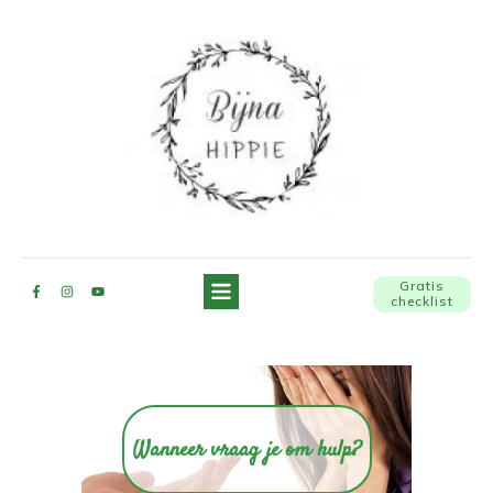
Gratis
checklist
Wanneer vraag je om hulp?