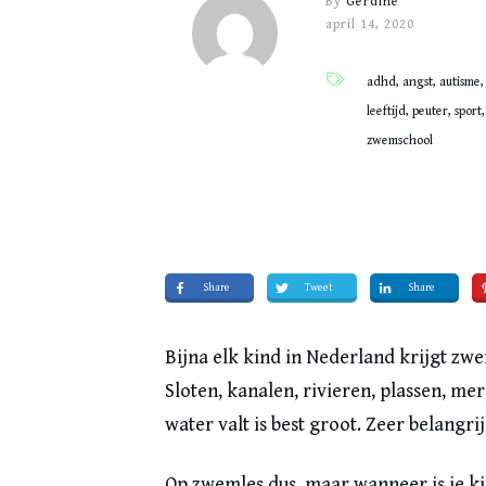
By
Gerdine
april 14, 2020
adhd, angst, autisme,
leeftijd, peuter, spo
zwemschool
Share
Tweet
Share
Bijna elk kind in Nederland krijgt zwe
Sloten, kanalen, rivieren, plassen, mer
water valt is best groot. Zeer belangr
Op zwemles dus, maar wanneer is je k