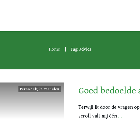
|
Home
Tag: advies
Goed bedoelde 
Persoonlijke verhalen
Terwijl ik door de vragen o
scroll valt mij één
...