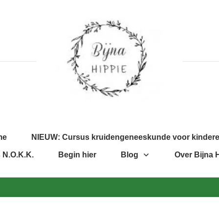
me
NIEUW: Cursus kruidengeneeskunde voor kinder
 N.O.K.K.
Begin hier
Blog
Over Bijna 