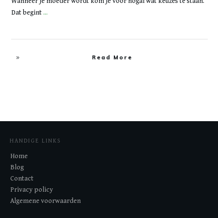
Wanneer je moeder wordt kom je voor nogal wat keuzes te staan.
Dat begint
...
Read More
HANDIGE LINKS
Home
Blog
Contact
Privacy policy
Algemene voorwaarden