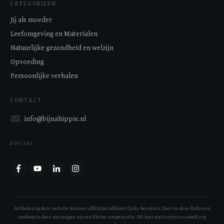
CATEGORIEEN
Jij als moeder
Leefomgeving en Materialen
Natuurlijke gezondheid en welzijn
Opvoeding
Persoonlijke verhalen
CONTACT
info@bijnahippie.nl
SOCIAL
Artikelen op deze website kunnen affiliatie(affiliate) links bevatten. Door via deze links een
aankoop te doen ontvangen wij een kleine compensatie. Dit kost niets extra en wordt erg