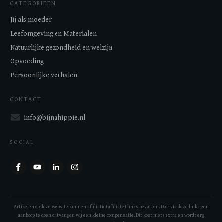
CATEGORIEEN
Jij als moeder
Leefomgeving en Materialen
Natuurlijke gezondheid en welzijn
Opvoeding
Persoonlijke verhalen
CONTACT
info@bijnahippie.nl
SOCIAL
Artikelen op deze website kunnen affiliatie(affiliate) links bevatten. Door via deze links een
aankoop te doen ontvangen wij een kleine compensatie. Dit kost niets extra en wordt erg