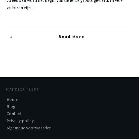
Al eeuwen word het begin van de lente groots gevierd. In vele
culturen zijn
...
Read More
HANDIGE LINKS
Home
Blog
Contact
Privacy policy
Algemene voorwaarden