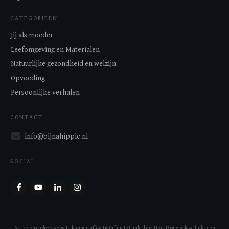
CATEGORIEEN
Jij als moeder
Leefomgeving en Materialen
Natuurlijke gezondheid en welzijn
Opvoeding
Persoonlijke verhalen
CONTACT
info@bijnahippie.nl
SOCIAL
Artikelen op deze website kunnen affiliatie(affiliate) links bevatten. Door via deze links een