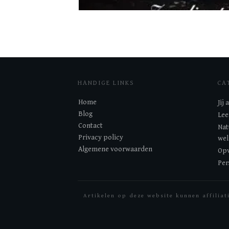
HANDIGE LINKS
CA
Home
Jij
Blog
Lee
Contact
Nat
Privacy policy
wel
Algemene voorwaarden
Opv
Per
Artikelen op deze website kunnen affiliat