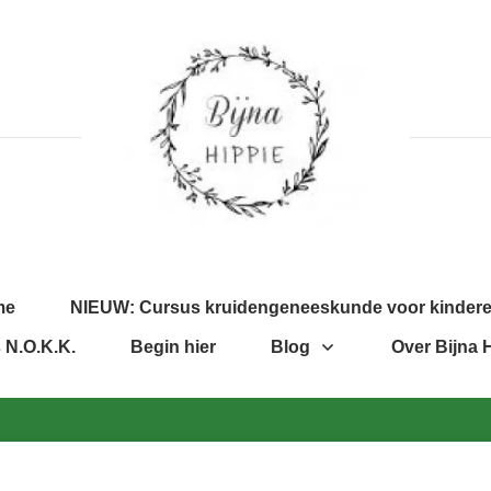
me
NIEUW: Cursus kruidengeneeskunde voor kinder
 N.O.K.K.
Begin hier
Blog
Over Bijna 