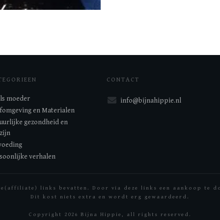
TEGORIEEN
CONTACT
 als moeder
info@bijnahippie.nl
fomgeving en Materialen
uurlijke gezondheid en
zijn
oeding
soonlijke verhalen
ie(affiliate) links bevatten. Door via deze links een aankoop te 
Dit kost niets extra en wordt erg gewaardeerd.
Copyright
2026
Bijna Hippie
, all rights reserved.