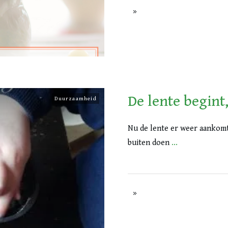
De lente begint
Duurzaamheid
Nu de lente er weer aankom
buiten doen
...