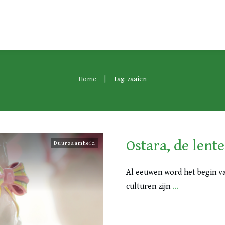
|
Home
Tag: zaaien
Ostara, de lent
Duurzaamheid
Al eeuwen word het begin va
culturen zijn
...