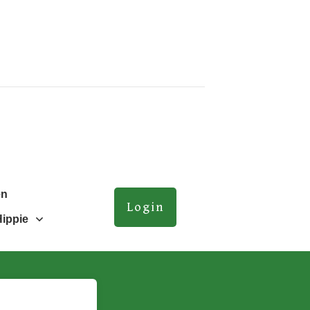
en
Login
Hippie