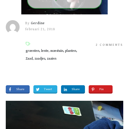
By
Gerdine
februari 21, 2018
2
COMMENTS
groenten, lente, moestuin, planten,
Zaad, zaadjes, zaaien
Share
Tweet
Share
Pin