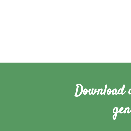
Download d
gen