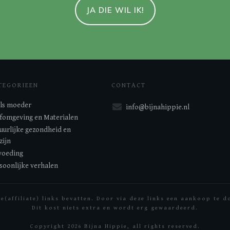
JA DIE WIL IK!
TEGORIEEN
CONTACT
 als moeder
info@bijnahippie.nl
fomgeving en Materialen
uurlijke gezondheid en
zijn
oeding
soonlijke verhalen
ie(affiliate) links bevatten. Door via deze links een aankoop te 
Dit kost niets extra en wordt erg gewaardeerd.
Copyright
2026
Bijna Hippie
, all rights reserved.