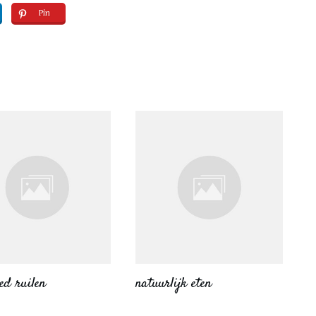
Pin
ed ruilen
natuurlijk eten