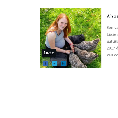
Abo
Een va
Lucie 
natuur
2017 
Lucie
van e