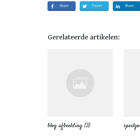
Share
Tweet
Share
Gerelateerde artikelen:
blog afbeelding (3)
speelgo