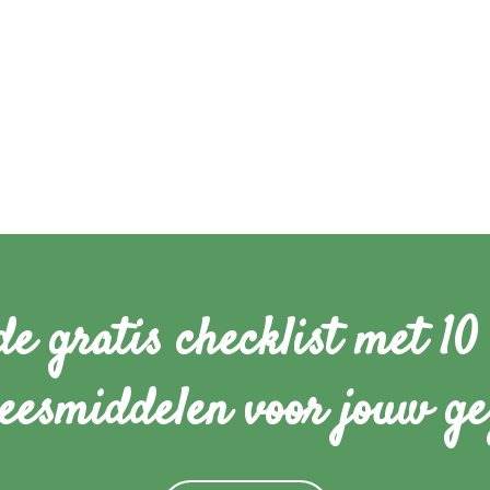
e gratis checklist met 10 
eesmiddelen voor jouw ge