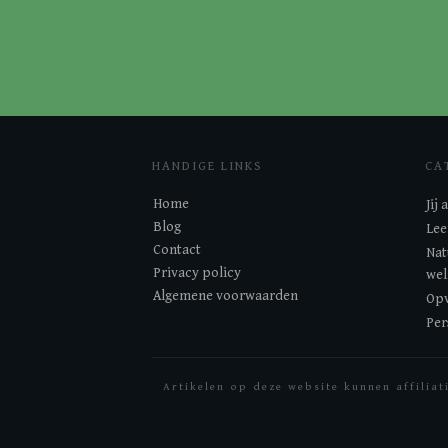
HANDIGE LINKS
CA
Home
Jij
Blog
Lee
Contact
Nat
Privacy policy
wel
Algemene voorwaarden
Opv
Per
Artikelen op deze website kunnen affiliat