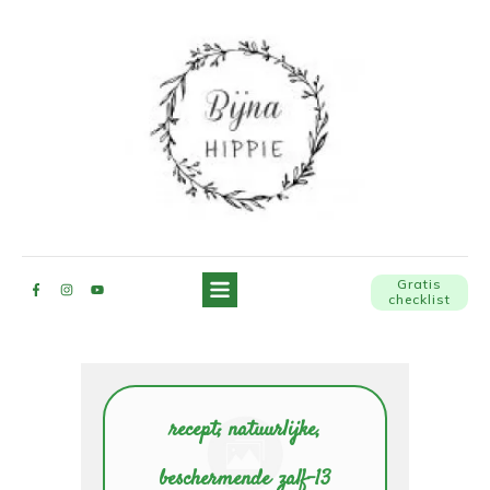
Gratis
checklist
recept; natuurlijke,
beschermende zalf-13