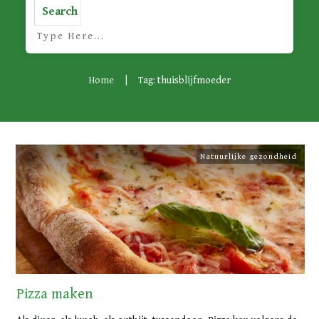
Search
Home
|
Tag: thuisblijfmoeder
Natuurlijke gezondheid
Pizza maken