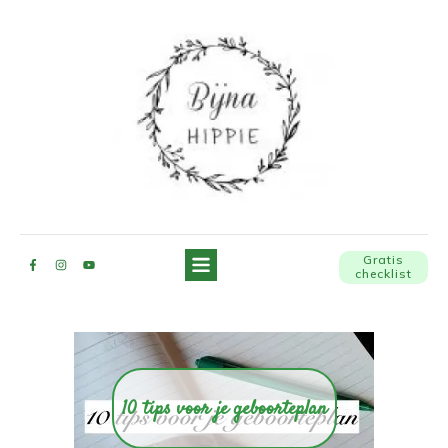
Gratis
checklist
10 tips voor je geboorteplan