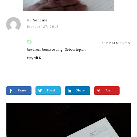
By
Gerdine
februari 27, 2018
3
COMMENTS
bevallen, borstvoeding, Geboorteplan,
tips, vit K
Share
Tweet
Share
Pin