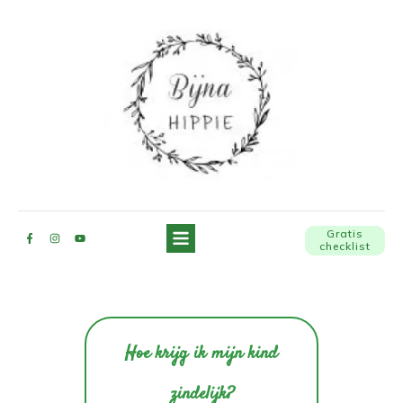
Gratis
checklist
Hoe krijg ik mijn kind
zindelijk?