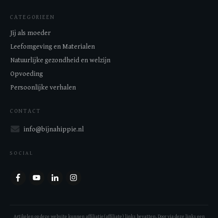
CATEGORIEEN
Jij als moeder
Leefomgeving en Materialen
Natuurlijke gezondheid en welzijn
Opvoeding
Persoonlijke verhalen
CONTACT
info@bijnahippie.nl
SOCIAL
Artikelen op deze website kunnen affiliatie(affiliate) links bevatten. Door via deze links een