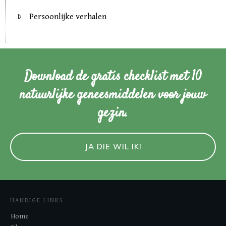
Persoonlijke verhalen
Download de gratis checklist met 10
natuurlijke geneesmiddelen voor jouw
gezin.
JA DIE WIL IK!
HANDIGE LINKS
Home