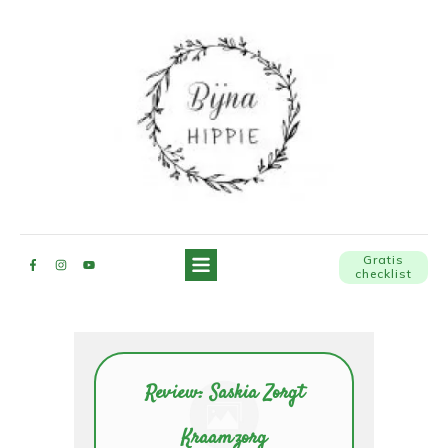
Gratis
checklist
Review: Saskia Zorgt
Kraamzorg