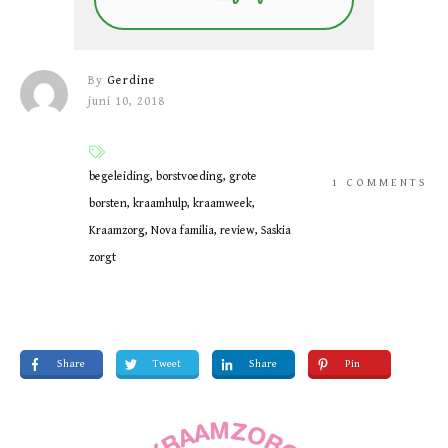
By
Gerdine
juni 10, 2018
begeleiding, borstvoeding, grote
1
COMMENTS
borsten, kraamhulp, kraamweek,
Kraamzorg, Nova familia, review, Saskia
zorgt
Share
Tweet
Share
Pin